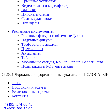
Крышные установки
Видеоэкраны и медиафасады
Вывески
Пилоны и стелы
Флаги, флагштоки
Штендеры
Рекламные инструменты
Ростовые фигуры и объемные буквы
Надувные фигуры
Трафареты на асфальт
Пресс-воллы
Акрилайты
Таблички
Мобильные стенды, Roll up, Pop up, Banner Stand
Полиграфия и POS-материалы
© 2021
Дорожные информационные указатели - ПОЛОСАТЫЙ Л
О нас
Продукция и услуги
Реализованные проекты
Контакты
+7 (495) 374-68-43
+7 (903) 799-52-02