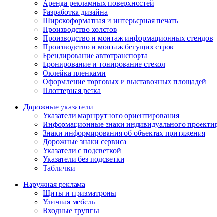
Аренда рекламных поверхностей
Разработка дизайна
Широкоформатная и интерьерная печать
Производство холстов
Производство и монтаж информационных стендов
Производство и монтаж бегущих строк
Брендирование автотранспорта
Бронирование и тонирование стекол
Оклейка пленками
Оформление торговых и выставочных площадей
Плоттерная резка
Дорожные указатели
Указатели маршрутного ориентирования
Информационные знаки индивидуального проекти
Знаки информирования об объектах притяжения
Дорожные знаки сервиса
Указатели с подсветкой
Указатели без подсветки
Таблички
Наружная реклама
Щиты и призматроны
Уличная мебель
Входные группы