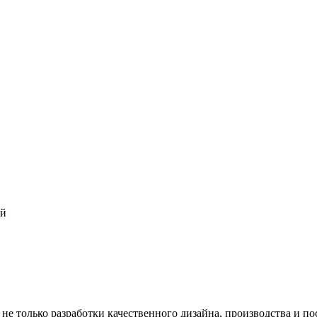
ий
е только разработки качественного дизайна, производства и п