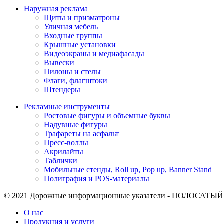
Наружная реклама
Щиты и призматроны
Уличная мебель
Входные группы
Крышные установки
Видеоэкраны и медиафасады
Вывески
Пилоны и стелы
Флаги, флагштоки
Штендеры
Рекламные инструменты
Ростовые фигуры и объемные буквы
Надувные фигуры
Трафареты на асфальт
Пресс-воллы
Акрилайты
Таблички
Мобильные стенды, Roll up, Pop up, Banner Stand
Полиграфия и POS-материалы
© 2021
Дорожные информационные указатели - ПОЛОСАТЫЙ Л
О нас
Продукция и услуги