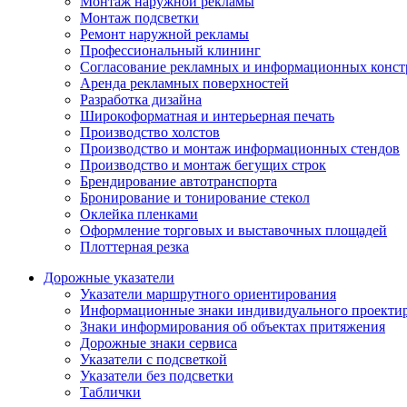
Монтаж наружной рекламы
Монтаж подсветки
Ремонт наружной рекламы
Профессиональный клининг
Согласование рекламных и информационных конс
Аренда рекламных поверхностей
Разработка дизайна
Широкоформатная и интерьерная печать
Производство холстов
Производство и монтаж информационных стендов
Производство и монтаж бегущих строк
Брендирование автотранспорта
Бронирование и тонирование стекол
Оклейка пленками
Оформление торговых и выставочных площадей
Плоттерная резка
Дорожные указатели
Указатели маршрутного ориентирования
Информационные знаки индивидуального проекти
Знаки информирования об объектах притяжения
Дорожные знаки сервиса
Указатели с подсветкой
Указатели без подсветки
Таблички