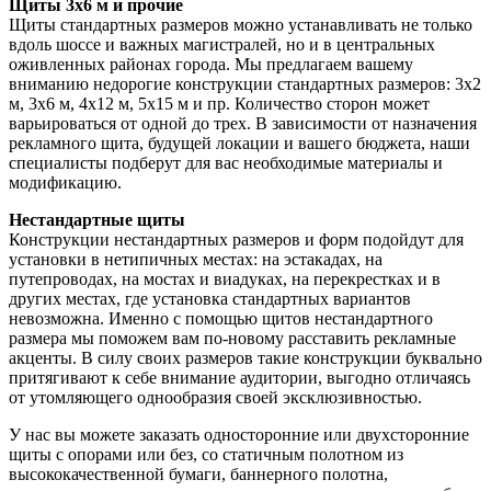
Щиты 3х6 м и прочие
Щиты стандартных размеров можно устанавливать не только
вдоль шоссе и важных магистралей, но и в центральных
оживленных районах города. Мы предлагаем вашему
вниманию недорогие конструкции стандартных размеров: 3х2
м, 3х6 м, 4х12 м, 5х15 м и пр. Количество сторон может
варьироваться от одной до трех. В зависимости от назначения
рекламного щита, будущей локации и вашего бюджета, наши
специалисты подберут для вас необходимые материалы и
модификацию.
Нестандартные щиты
Конструкции нестандартных размеров и форм подойдут для
установки в нетипичных местах: на эстакадах, на
путепроводах, на мостах и виадуках, на перекрестках и в
других местах, где установка стандартных вариантов
невозможна. Именно с помощью щитов нестандартного
размера мы поможем вам по-новому расставить рекламные
акценты. В силу своих размеров такие конструкции буквально
притягивают к себе внимание аудитории, выгодно отличаясь
от утомляющего однообразия своей эксклюзивностью.
У нас вы можете заказать односторонние или двухсторонние
щиты с опорами или без, со статичным полотном из
высококачественной бумаги, баннерного полотна,