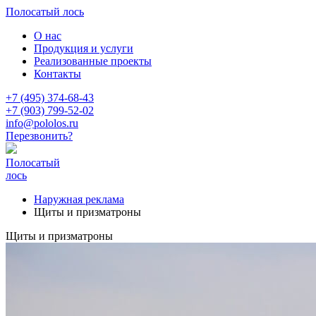
Полосатый лось
О нас
Продукция и услуги
Реализованные проекты
Контакты
+7 (495) 374-68-43
+7 (903) 799-52-02
info@pololos.ru
Перезвонить?
Полосатый
лось
Наружная реклама
Щиты и призматроны
Щиты и призматроны