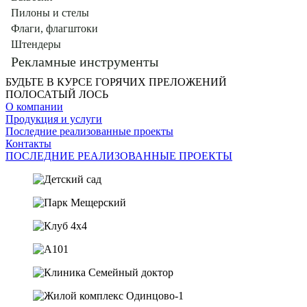
Таблички
Производство холстов
Пилоны и стелы
Производство и монтаж информационных стендов
Флаги, флагштоки
Производство и монтаж бегущих строк
Штендеры
Брендирование автотранспорта
Рекламные инструменты
Бронирование и тонирование стекол
БУДЬТЕ В КУРСЕ ГОРЯЧИХ ПРЕЛОЖЕНИЙ
Ростовые фигуры и объемные буквы
Оклейка пленками
ПОЛОСАТЫЙ ЛОСЬ
Надувные фигуры
Оформление торговых и выставочных площадей
О компании
Трафареты на асфальт
Продукция и услуги
Плоттерная резка
Пресс-воллы
Последние реализованные проекты
Контакты
Акрилайты
ПОСЛЕДНИЕ РЕАЛИЗОВАННЫЕ ПРОЕКТЫ
Таблички
Мобильные стенды, Roll up, Pop up, Banner Stand
Полиграфия и POS-материалы